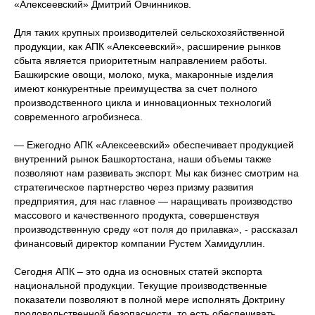
«Алексеевский» Дмитрий Овчинников.
Для таких крупных производителей сельскохозяйственной
продукции, как АПК «Алексеевский», расширение рынков
сбыта является приоритетным направлением работы.
Башкирские овощи, молоко, мука, макаронные изделия
имеют конкурентные преимущества за счет полного
производственного цикла и инновационных технологий
современного агробизнеса.
— Ежегодно АПК «Алексеевский» обеспечивает продукцией
внутренний рынок Башкортостана, наши объемы также
позволяют нам развивать экспорт. Мы как бизнес смотрим на
стратегическое партнерство через призму развития
предприятия, для нас главное — наращивать производство
массового и качественного продукта, совершенствуя
© ВСЕРОССИЙСКИЙ ИНВЕСТИЦИОННЫЙ
производственную среду «от поля до прилавка», - рассказал
САБАНТУЙ «ЗАУРАЛЬЕ»,
финансовый директор компании Рустем Хамидуллин.
Использование материалов, размещенных на сайте,
допускается только с письменного разрешения.
Запрещается автоматизированное извлечение
Сегодня АПК – это одна из основных статей экспорта
размещенной информации любыми сервисами без
национальной продукции. Текущие производственные
официального разрешения.
показатели позволяют в полной мере исполнять Доктрину
ПРАВИЛА ИСПОЛЬЗОВАНИЯ МАТЕРИАЛОВ
продовольственной безопасности, то есть обеспечивать