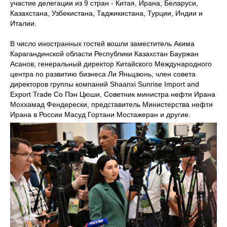
участие делегации из 9 стран - Китая, Ирана, Беларуси,
Казахстана, Узбекистана, Таджикистана, Турции, Индии и
Италии.
В число иностранных гостей вошли заместитель Акима
Карагандинской области Республики Казахстан Бауржан
Асанов, генеральный директор Китайского Международного
центра по развитию бизнеса Ли Яньцзюнь, член совета
директоров группы компаний Shaanxi Sunrise Import and
Export Trade Co Пэн Цюши, Советник министра нефти Ирана
Моххамад Фендерески, представитель Министерства нефти
Ирана в России Масуд Гортани Мостажеран и другие.
© ВСЕРОССИЙСКИЙ ИНВЕСТИЦИОННЫЙ
САБАНТУЙ «ЗАУРАЛЬЕ»,
Использование материалов, размещенных на сайте,
допускается только с письменного разрешения.