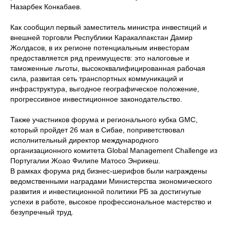
Назарбек Конкабаев.
Как сообщил первый заместитель министра инвестиций и
внешней торговли Республики Каракалпакстан Дамир
Жолдасов, в их регионе потенциальным инвесторам
предоставляется ряд преимуществ: это налоговые и
таможенные льготы, высококвалифицированная рабочая
сила, развитая сеть транспортных коммуникаций и
инфраструктура, выгодное географическое положение,
прогрессивное инвестиционное законодательство.
© ВСЕРОССИЙСКИЙ ИНВЕСТИЦИОННЫЙ
САБАНТУЙ «ЗАУРАЛЬЕ»,
Также участников форума и регионального кубка GMC,
Использование материалов, размещенных на сайте,
который пройдет 26 мая в Сибае, поприветствовал
допускается только с письменного разрешения.
исполнительный директор международного
Запрещается автоматизированное извлечение
размещенной информации любыми сервисами без
организационного комитета Global Management Challenge из
официального разрешения.
Португалии Жоао Филипе Матосо Энрикеш.
ПРАВИЛА ИСПОЛЬЗОВАНИЯ МАТЕРИАЛОВ
В рамках форума ряд бизнес-шерифов были награждены
Политика в отношении обработки персональных
ведомственными наградами Министерства экономического
данных
развития и инвестиционной политики РБ за достигнутые
успехи в работе, высокое профессиональное мастерство и
безупречный труд.