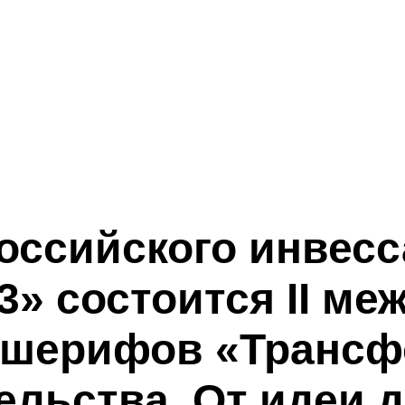
оссийского инвес
3» состоится II м
-шерифов «Транс
льства. От идеи д