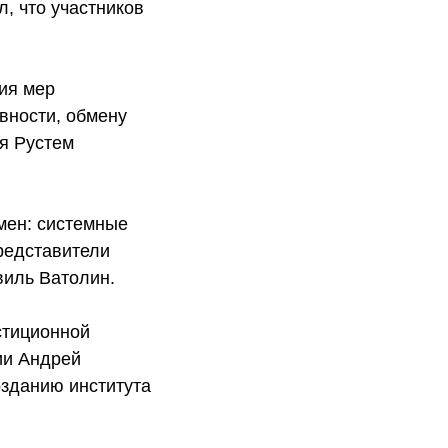
, что участников
ия мер
вности, обмену
ся Рустем
мен: системные
редставители
виль Ватолин.
стиционной
ии Андрей
озданию института