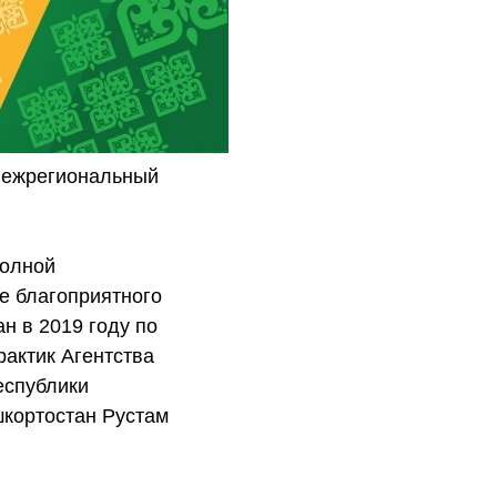
 Межрегиональный
полной
е благоприятного
н в 2019 году по
актик Агентства
еспублики
шкортостан Рустам