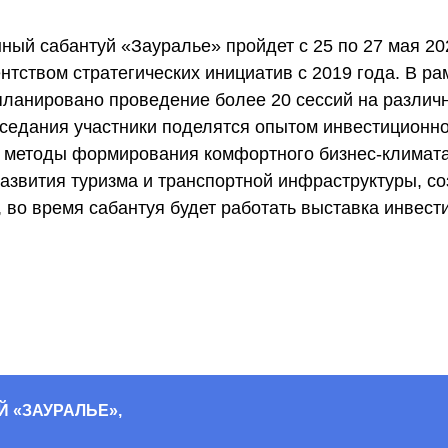
й сабантуй «Зауралье» пройдет с 25 по 27 мая 2023
нтством стратегических инициатив с 2019 года. В ра
ланировано проведение более 20 сессий на различн
седания участники поделятся опытом инвестиционно
РАЛЬЕ»,
т методы формирования комфортного бизнес-климата
развития туризма и транспортной инфраструктуры, с
сьменного
формации
 во время сабантуя будет работать выставка инвест