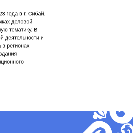
 года в г. Сибай.
мках деловой
ую тематику. В
й деятельности и
 в регионах
оздания
иционного