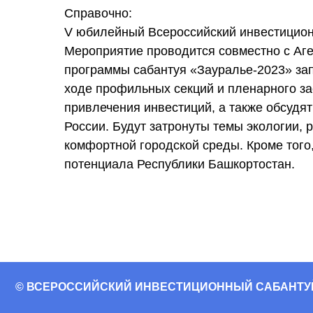
Справочно:
V юбилейный Всероссийский инвестиционны
Мероприятие проводится совместно с Аге
программы сабантуя «Зауралье-2023» зап
ходе профильных секций и пленарного за
© ВСЕРОССИЙСКИЙ ИНВЕСТИЦИОННЫЙ САБАНТУЙ «ЗАУ
привлечения инвестиций, а также обсудя
России. Будут затронуты темы экологии, 
Использование материалов, размещенных на сайте, допускается только с пи
разрешения. Запрещается автоматизированное извлечение размещенной ин
комфортной городской среды. Кроме того,
любыми сервисами без официального разрешения.
потенциала Республики Башкортостан.
ПРАВИЛА ИСПОЛЬЗОВАНИЯ МАТЕРИАЛОВ
Политика в отношении обработки персональных данных