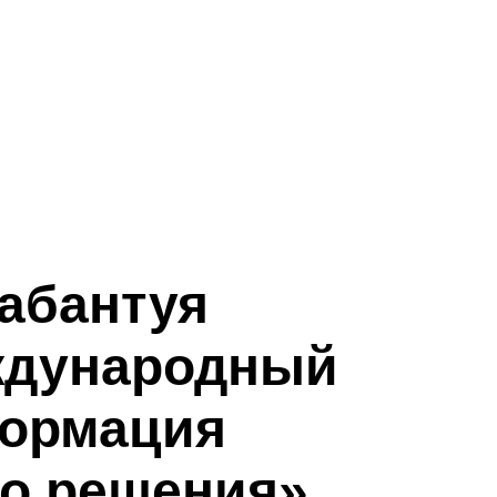
сабантуя
еждународный
формация
о решения».