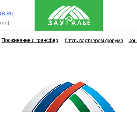
B.RU
ков)
Проживание и трансфер
Стать партнером форума
Кон