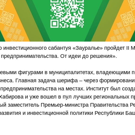
го инвестиционного сабантуя «Зауралье» пройдет II
предпринимательства. От идеи до решения».
чевыми фигурами в муниципалитетах, владеющими 
неса. Главная задача шерифа – через формировани
предпринимательства на местах. Институт был созда
абирова и уже вошел в пул лучших региональных пр
рвый заместитель Премьер-министра Правительства Р
развития и инвестиционной политики Республики Ба