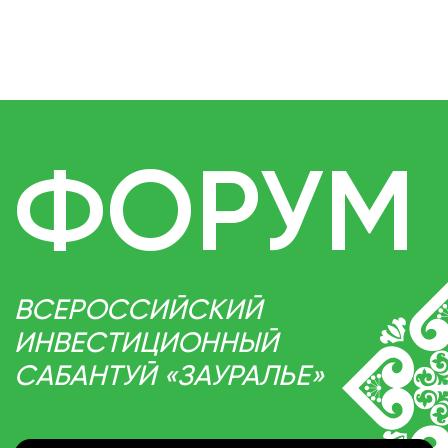
ОРГАНИЗАТОРАМИ МЕРОПРИЯТИЯ
ВЫСТУПАЮТ АГЕНТСТВО
СТРАТЕГИЧЕСКИХ ИНИЦИАТИВ
И ПРАВИТЕЛЬСТВО РЕСПУБЛИКИ
БАШКОРТОСТАН.
ДЛЯ УЧАСТИЯ В РАБОТЕ
ИНВЕСТСАБАНТУЯ ПРИГЛАШЕНЫ
ПРЕДСТАВИТЕЛИ ФЕДЕРАЛЬНЫХ
И РЕГИОНАЛЬНЫХ
ГОСУДАРСТВЕННЫХ УЧРЕЖДЕНИЙ,
РОССИЙСКОГО И ЗАРУБЕЖНОГО
БИЗНЕСА, ИНВЕСТОРЫ, ЭКСПЕРТЫ,
ИЗВЕСТНЫЕ ГОСУДАРСТВЕННЫЕ
И ОБЩЕСТВЕННЫЕ ДЕЯТЕЛИ.
В ХОДЕ ПРОФИЛЬНЫХ СЕКЦИЙ